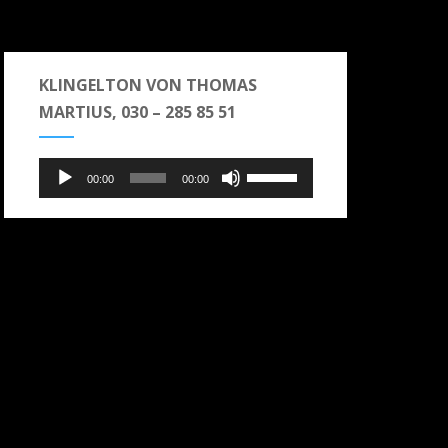
KLINGELTON VON THOMAS
MARTIUS, 030 – 285 85 51
Audio-
Pfeiltasten
00:00
00:00
Hoch/Runter
Player
benutzen,
um
die
Lautstärke
zu
regeln.