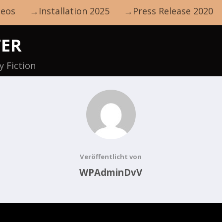
eos
→Installation 2025
→Press Release 2020
TER
 Fiction
Veröffentlicht von
WPAdminDvV