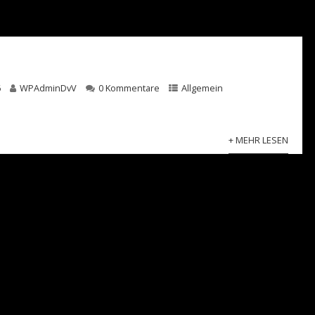
6
WPAdminDvV
0 Kommentare
Allgemein
+ MEHR LESEN